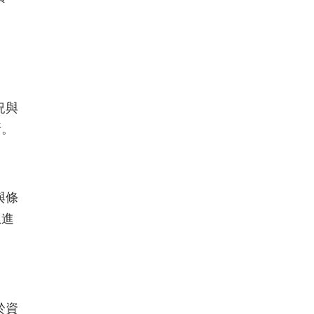
況與
所。
與條
想進
於資