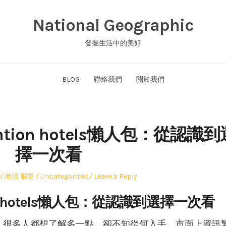
National Geographic
發掘生活中的美好
BLOG
聯絡我們
關於我們
vention hotels懶人包：從認識
擇一次看
Author
Posted
港活 腦堂
Uncategorized
Leave a Reply
in
tion hotels懶人包：從認識到選擇一次看
n hotels，很多人都想了解多一點，卻不知從何入手。市面上資訊