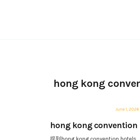
Skip
to
content
hong kong con
Posted
June 1, 2026
on
hong kong conven
提到hong kong conventio