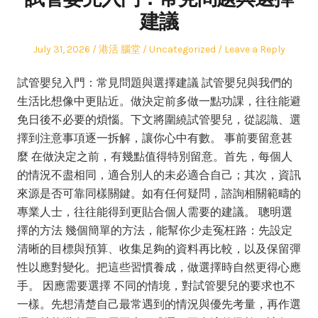
建議
Posted
Author
Posted
July 31, 2026
港活 腦堂
Uncategorized
Leave a Reply
on
in
試管嬰兒入門：常見問題與選擇建議 試管嬰兒與我們的
生活比想像中更貼近。做決定前多做一點功課，往往能避
免日後不必要的煩惱。下文將圍繞試管嬰兒，從認識、選
擇到注意事項逐一拆解，讓你心中有數。 事前要留意甚
麼 在做決定之前，有幾點值得特別留意。首先，每個人
的情況不盡相同，適合別人的未必適合自己；其次，資訊
來源是否可靠同樣關鍵。如有任何疑問，諮詢相關範疇的
專業人士，往往能得到更貼合個人需要的建議。 聰明選
擇的方法 幾個簡單的方法，能幫你少走冤枉路：先設定
清晰的目標與預算、收集足夠的資料再比較，以及保留彈
性以應對變化。把這些習慣養成，做選擇時自然更得心應
手。 因應需要選擇 不同的情境，對試管嬰兒的要求也不
一樣。先想清楚自己最常遇到的情況與優先考量，再作選