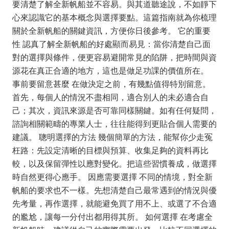
要清楚了解全新帆船並不容易。與其道聽途說，不如靜下
心來認識它的基本概念與選擇要點。這篇指南就為你梳理
關於全新帆船的關鍵資訊，方便你日後參考。 它的重要
性 認真了解全新帆船的好處顯而易見：當你清楚自己面
對的選擇與條件，便更容易避開常見的陷阱，把時間與資
源花在真正合適的地方，這也是做足功課的價值所在。
事前要留意甚麼 在做決定之前，有幾點值得特別留意。
首先，每個人的情況不盡相同，適合別人的未必適合自
己；其次，資訊來源是否可靠同樣關鍵。如有任何疑問，
諮詢相關範疇的專業人士，往往能得到更貼合個人需要的
建議。 聰明選擇的方法 幾個簡單的方法，能幫你少走冤
枉路：先設定清晰的目標與預算、收集足夠的資料再比
較，以及保留彈性以應對變化。把這些習慣養成，做選擇
時自然更得心應手。 因應需要選擇 不同的情境，對全新
帆船的要求也不一樣。先想清楚自己最常遇到的情況與優
先考量，再作選擇，就能避免買了用不上、或選了不合適
的尷尬，讓每一分付出都用得其所。 如何選擇 在考慮全