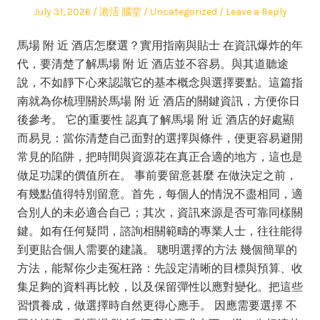
Posted
Author
Posted
July 31, 2026
港活 腦堂
Uncategorized
Leave a Reply
on
in
馬場 附 近 酒店怎麼選？實用指南與貼士 在資訊爆炸的年
代，要清楚了解馬場 附 近 酒店並不容易。與其道聽途
說，不如靜下心來認識它的基本概念與選擇要點。這篇指
南就為你梳理關於馬場 附 近 酒店的關鍵資訊，方便你日
後參考。 它的重要性 認真了解馬場 附 近 酒店的好處顯
而易見：當你清楚自己面對的選擇與條件，便更容易避開
常見的陷阱，把時間與資源花在真正合適的地方，這也是
做足功課的價值所在。 事前要留意甚麼 在做決定之前，
有幾點值得特別留意。首先，每個人的情況不盡相同，適
合別人的未必適合自己；其次，資訊來源是否可靠同樣關
鍵。如有任何疑問，諮詢相關範疇的專業人士，往往能得
到更貼合個人需要的建議。 聰明選擇的方法 幾個簡單的
方法，能幫你少走冤枉路：先設定清晰的目標與預算、收
集足夠的資料再比較，以及保留彈性以應對變化。把這些
習慣養成，做選擇時自然更得心應手。 因應需要選擇 不