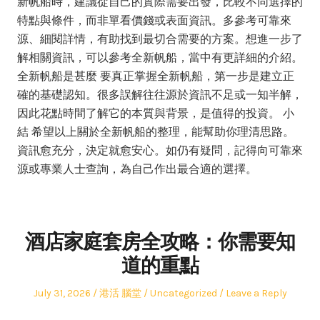
新帆船時，建議從自己的實際需要出發，比較不同選擇的
特點與條件，而非單看價錢或表面資訊。多參考可靠來
源、細閱詳情，有助找到最切合需要的方案。想進一步了
解相關資訊，可以參考全新帆船，當中有更詳細的介紹。
全新帆船是甚麼 要真正掌握全新帆船，第一步是建立正
確的基礎認知。很多誤解往往源於資訊不足或一知半解，
因此花點時間了解它的本質與背景，是值得的投資。 小
結 希望以上關於全新帆船的整理，能幫助你理清思路。
資訊愈充分，決定就愈安心。如仍有疑問，記得向可靠來
源或專業人士查詢，為自己作出最合適的選擇。
酒店家庭套房全攻略：你需要知
道的重點
Posted
Author
Posted
July 31, 2026
港活 腦堂
Uncategorized
Leave a Reply
on
in