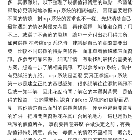
多，真假難辨。以下整理了幾個值得留意的重點，希望能
幫助你更清晰地掌握erp 系統的相關知識。 因應需要選擇
不同的情境，對erp 系統的要求也不一樣。先想清楚自己
最常遇到的情況與優先考量，再作選擇，就能避免買了用
不上、或選了不合適的尷尬，讓每一分付出都用得其所。
如何選擇 在考慮erp 系統時，建議從自己的實際需要出
發，比較不同選擇的特點與條件，而非單看價錢或表面資
訊。多參考可靠來源、細閱詳情，有助找到最切合需要的
方案。想進一步了解相關資訊，可以參考erp 系統，當中
有更詳細的介紹。 erp 系統是甚麼 要真正掌握erp 系統，
第一步是建立正確的基礎認知。很多誤解往往源於資訊不
足或一知半解，因此花點時間了解它的本質與背景，是值
得的投資。 它的重要性 認真了解erp 系統的好處顯而易
見：當你清楚自己面對的選擇與條件，便更容易避開常見
的陷阱，把時間與資源花在真正合適的地方，這也是做足
功課的價值所在。 事前要留意甚麼 在做決定之前，有幾
點值得特別留意。首先，每個人的情況不盡相同，適合別