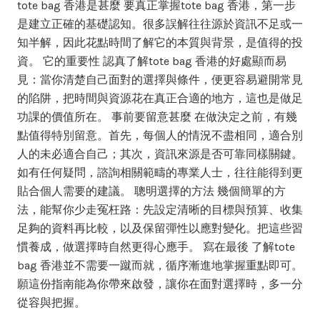
tote bag 香港是甚麼 要真正掌握tote bag 香港，第一步
是建立正確的基礎認知。很多誤解往往源於資訊不足或一
知半解，因此花點時間了解它的本質與背景，是值得的投
資。 它的重要性 認真了解tote bag 香港的好處顯而易
見：當你清楚自己面對的選擇與條件，便更容易避開常見
的陷阱，把時間與資源花在真正合適的地方，這也是做足
功課的價值所在。 事前要留意甚麼 在做決定之前，有幾
點值得特別留意。首先，每個人的情況不盡相同，適合別
人的未必適合自己；其次，資訊來源是否可靠同樣關鍵。
如有任何疑問，諮詢相關範疇的專業人士，往往能得到更
貼合個人需要的建議。 聰明選擇的方法 幾個簡單的方
法，能幫你少走冤枉路：先設定清晰的目標與預算、收集
足夠的資料再比較，以及保留彈性以應對變化。把這些習
慣養成，做選擇時自然更得心應手。 寫在最後 了解tote
bag 香港並不需要一蹴而就，循序漸進地掌握重點即可。
願這份指南能為你帶來啟發，讓你在面對選擇時，多一分
從容與把握。