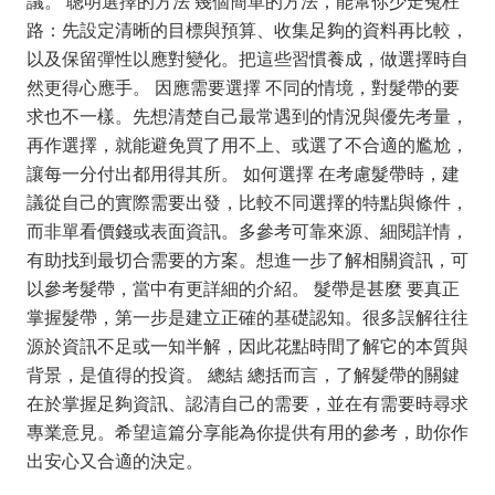
議。 聰明選擇的方法 幾個簡單的方法，能幫你少走冤枉
路：先設定清晰的目標與預算、收集足夠的資料再比較，
以及保留彈性以應對變化。把這些習慣養成，做選擇時自
然更得心應手。 因應需要選擇 不同的情境，對髮帶的要
求也不一樣。先想清楚自己最常遇到的情況與優先考量，
再作選擇，就能避免買了用不上、或選了不合適的尷尬，
讓每一分付出都用得其所。 如何選擇 在考慮髮帶時，建
議從自己的實際需要出發，比較不同選擇的特點與條件，
而非單看價錢或表面資訊。多參考可靠來源、細閱詳情，
有助找到最切合需要的方案。想進一步了解相關資訊，可
以參考髮帶，當中有更詳細的介紹。 髮帶是甚麼 要真正
掌握髮帶，第一步是建立正確的基礎認知。很多誤解往往
源於資訊不足或一知半解，因此花點時間了解它的本質與
背景，是值得的投資。 總結 總括而言，了解髮帶的關鍵
在於掌握足夠資訊、認清自己的需要，並在有需要時尋求
專業意見。希望這篇分享能為你提供有用的參考，助你作
出安心又合適的決定。