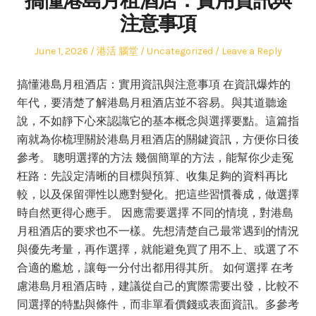
搞懂港島月租酒店：實用資訊與
注意事項
Posted
Author
Posted
June 1, 2026
港活 腦堂
Uncategorized
Leave a Reply
on
in
搞懂港島月租酒店：實用資訊與注意事項 在資訊爆炸的
年代，要清楚了解港島月租酒店並不容易。與其道聽途
說，不如靜下心來認識它的基本概念與選擇要點。這篇指
南就為你梳理關於港島月租酒店的關鍵資訊，方便你日後
參考。 聰明選擇的方法 幾個簡單的方法，能幫你少走冤
枉路：先設定清晰的目標與預算、收集足夠的資料再比
較，以及保留彈性以應對變化。把這些習慣養成，做選擇
時自然更得心應手。 因應需要選擇 不同的情境，對港島
月租酒店的要求也不一樣。先想清楚自己最常遇到的情況
與優先考量，再作選擇，就能避免買了用不上、或選了不
合適的尷尬，讓每一分付出都用得其所。 如何選擇 在考
慮港島月租酒店時，建議從自己的實際需要出發，比較不
同選擇的特點與條件，而非單看價錢或表面資訊。多參考