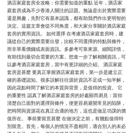
酒店家庭套房全攻略：你需要知道的重點 近年，酒店家
庭套房成為不少香港人關注的話題。無論是出於實際需要
還是興趣，先對它有基本認識，都有助我們作出更明智的
決定。這篇文章會從不同角度，和大家分享關於酒店家庭
套房的實用資訊。 如何選擇 在考慮酒店家庭套房時，建
議從自己的實際需要出發，比較不同選擇的特點與條件，
而非單看價錢或表面資訊。多參考可靠來源、細閱詳情，
有助找到最切合需要的方案。想進一步了解相關資訊，可
以參考酒店家庭套房，當中有更詳細的介紹。 酒店家庭
套房是甚麼 要真正掌握酒店家庭套房，第一步是建立正
確的基礎認知。很多誤解往往源於資訊不足或一知半解，
因此花點時間了解它的本質與背景，是值得的投資。 它
的重要性 認真了解酒店家庭套房的好處顯而易見：當你
清楚自己面對的選擇與條件，便更容易避開常見的陷阱，
把時間與資源花在真正合適的地方，這也是做足功課的價
值所在。 事前要留意甚麼 在做決定之前，有幾點值得特
別留意。首先，每個人的情況不盡相同，適合別人的未必