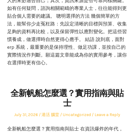
人的未必適合自己；其次，資訊來源是否可靠同樣關鍵。
如有任何疑問，諮詢相關範疇的專業人士，往往能得到更
貼合個人需要的建議。 聰明選擇的方法 幾個簡單的方
法，能幫你少走冤枉路：先設定清晰的目標與預算、收集
足夠的資料再比較，以及保留彈性以應對變化。把這些習
慣養成，做選擇時自然更得心應手。 結語 說到底，面對
erp 系統，最重要的是保持理性、做足功課，並按自己的
實際情況作判斷。願這篇文章能成為你的實用參考，讓你
在選擇時更有信心。
全新帆船怎麼選？實用指南與貼
士
Posted
Author
Posted
July 31, 2026
港活 腦堂
Uncategorized
Leave a Reply
on
in
全新帆船怎麼選？實用指南與貼士 在資訊爆炸的年代，