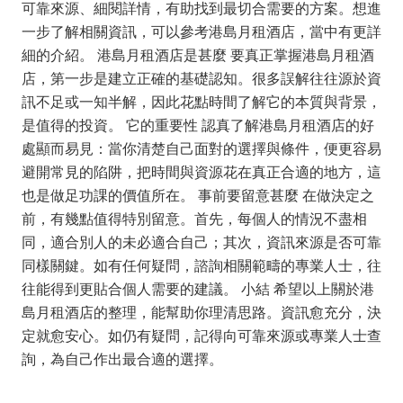
可靠來源、細閱詳情，有助找到最切合需要的方案。想進
一步了解相關資訊，可以參考港島月租酒店，當中有更詳
細的介紹。 港島月租酒店是甚麼 要真正掌握港島月租酒
店，第一步是建立正確的基礎認知。很多誤解往往源於資
訊不足或一知半解，因此花點時間了解它的本質與背景，
是值得的投資。 它的重要性 認真了解港島月租酒店的好
處顯而易見：當你清楚自己面對的選擇與條件，便更容易
避開常見的陷阱，把時間與資源花在真正合適的地方，這
也是做足功課的價值所在。 事前要留意甚麼 在做決定之
前，有幾點值得特別留意。首先，每個人的情況不盡相
同，適合別人的未必適合自己；其次，資訊來源是否可靠
同樣關鍵。如有任何疑問，諮詢相關範疇的專業人士，往
往能得到更貼合個人需要的建議。 小結 希望以上關於港
島月租酒店的整理，能幫助你理清思路。資訊愈充分，決
定就愈安心。如仍有疑問，記得向可靠來源或專業人士查
詢，為自己作出最合適的選擇。