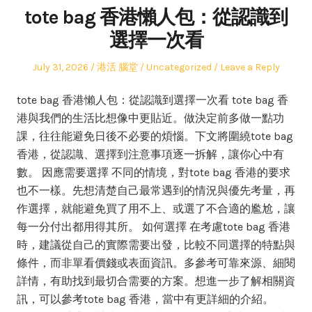
tote bag 香港懶人包：從認識到
選擇一次看
Posted
Author
Posted
July 31, 2026
港活 腦堂
Uncategorized
Leave a Reply
on
in
tote bag 香港懶人包：從認識到選擇一次看 tote bag 香
港與我們的生活比想像中更貼近。做決定前多做一點功
課，往往能避免日後不必要的煩惱。下文將圍繞tote bag
香港，從認識、選擇到注意事項逐一拆解，讓你心中有
數。 因應需要選擇 不同的情境，對tote bag 香港的要求
也不一樣。先想清楚自己最常遇到的情況與優先考量，再
作選擇，就能避免買了用不上、或選了不合適的尷尬，讓
每一分付出都用得其所。 如何選擇 在考慮tote bag 香港
時，建議從自己的實際需要出發，比較不同選擇的特點與
條件，而非單看價錢或表面資訊。多參考可靠來源、細閱
詳情，有助找到最切合需要的方案。想進一步了解相關資
訊，可以參考tote bag 香港，當中有更詳細的介紹。