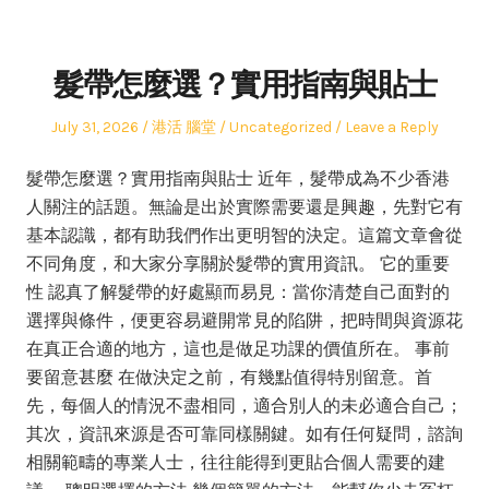
髮帶怎麼選？實用指南與貼士
Posted
Author
Posted
July 31, 2026
港活 腦堂
Uncategorized
Leave a Reply
on
in
髮帶怎麼選？實用指南與貼士 近年，髮帶成為不少香港
人關注的話題。無論是出於實際需要還是興趣，先對它有
基本認識，都有助我們作出更明智的決定。這篇文章會從
不同角度，和大家分享關於髮帶的實用資訊。 它的重要
性 認真了解髮帶的好處顯而易見：當你清楚自己面對的
選擇與條件，便更容易避開常見的陷阱，把時間與資源花
在真正合適的地方，這也是做足功課的價值所在。 事前
要留意甚麼 在做決定之前，有幾點值得特別留意。首
先，每個人的情況不盡相同，適合別人的未必適合自己；
其次，資訊來源是否可靠同樣關鍵。如有任何疑問，諮詢
相關範疇的專業人士，往往能得到更貼合個人需要的建