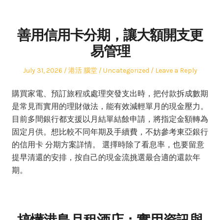
善用信用卡分期，讓大額開支更
易管理
Posted
Author
Posted
July 31, 2026
港活 腦堂
Uncategorized
Leave a Reply
on
in
購買家電、預訂旅程或處理突發支出時，把付款拆成數期
是常見而實用的理財做法，能有效減輕單月的現金壓力。
目前多間銀行都支援以月結單結餘申請，將指定金額轉為
固定月供。想比較不同年期及手續費，不妨參考東亞銀行
的信用卡 分期方案詳情。 選擇時除了看息率，也要留意
提早清還的安排，按自己的現金流挑選最合適的還款年
期。