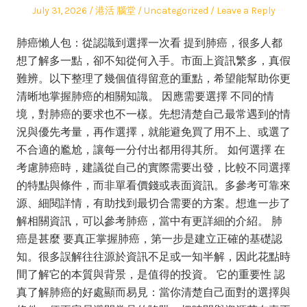
Posted
Author
Posted
July 31, 2026
港活 腦堂
Uncategorized
Leave a Reply
on
in
肺癌懶人包：從認識到選擇一次看 提到肺癌，很多人都
想了解多一點，卻不知從何入手。市面上資訊繁多，真假
難辨。以下整理了幾個值得留意的重點，希望能幫助你更
清晰地掌握肺癌的相關知識。 因應需要選擇 不同的情
境，對肺癌的要求也不一樣。先想清楚自己最常遇到的情
況與優先考量，再作選擇，就能避免買了用不上、或選了
不合適的尷尬，讓每一分付出都用得其所。 如何選擇 在
考慮肺癌時，建議從自己的實際需要出發，比較不同選擇
的特點與條件，而非單看價錢或表面資訊。多參考可靠來
源、細閱詳情，有助找到最切合需要的方案。想進一步了
解相關資訊，可以參考肺癌，當中有更詳細的介紹。 肺
癌是甚麼 要真正掌握肺癌，第一步是建立正確的基礎認
知。很多誤解往往源於資訊不足或一知半解，因此花點時
間了解它的本質與背景，是值得的投資。 它的重要性 認
真了解肺癌的好處顯而易見：當你清楚自己面對的選擇與