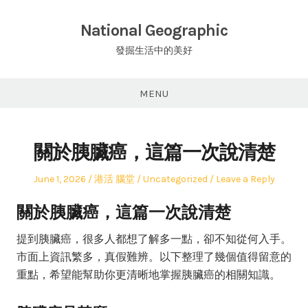
Skip
to
National Geographic
content
發掘生活中的美好
MENU
關於胰臟癌，這篇一次說清楚
Posted
Author
Posted
June 1, 2026
港活 腦堂
Uncategorized
Leave a Reply
on
in
關於胰臟癌，這篇一次說清楚
提到胰臟癌，很多人都想了解多一點，卻不知從何入手。
市面上資訊繁多，真假難辨。以下整理了幾個值得留意的
重點，希望能幫助你更清晰地掌握胰臟癌的相關知識。