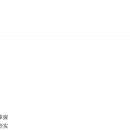
掌握
些实