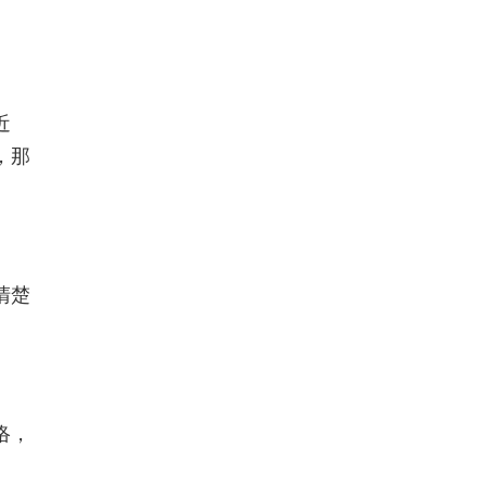
近
，那
清楚
络，