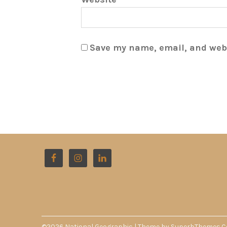
Save my name, email, and webs
©2026 National Geographic
| Theme by
SuperbThemes.