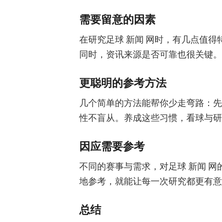
需要留意的因素
在研究足球 新闻 网时，有几点值
同时，资讯来源是否可靠也很关键。
更聪明的参考方法
几个简单的方法能帮你少走弯路：先
性不盲从。养成这些习惯，看球与研
因应需要参考
不同的赛事与需求，对足球 新闻 
地参考，就能让每一次研究都更有意
总结