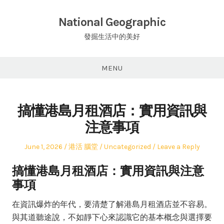
Skip
to
National Geographic
content
發掘生活中的美好
MENU
搞懂港島月租酒店：實用資訊與
注意事項
Posted
Author
Posted
June 1, 2026
港活 腦堂
Uncategorized
Leave a Reply
on
in
搞懂港島月租酒店：實用資訊與注意
事項
在資訊爆炸的年代，要清楚了解港島月租酒店並不容易。
與其道聽途說，不如靜下心來認識它的基本概念與選擇要