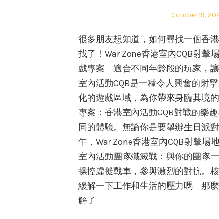
Posted
October 19, 20
on
很多朋友想知道，如何尋找一個香港
找了！War Zone香港室內CQB
戲專案，適合不同年齡段的玩家，讓
室內活動CQB是一種令人興奮的射擊遊
化的遊戲區域，為你帶來身臨其境的
專案：香港室內活動CQB對戰的樂
同的體驗。無論你是要舉辦生日派對
午，War Zone香港室內CQB
室內活動團隊殲滅戰：與你的團隊一
操控虛擬戰車，參與激烈的對抗。核
緩解一下工作和生活的壓力嗎，那麼
解了