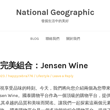
National Geographic
發掘生活中的美好
BLOG
聯絡我們
關於我們
美組合：Jensen Wine
Author
Posted
023
happyzebra776
Lifestyle
Leave a Reply
in
視享受品味的時刻。今天，我們將向您介紹兩個為您帶
nsen Wine。國泰購物平台作為一個頂級的購物平台，提
則以其卓越的品質和美味而聞名。讓我們一起探索這兩個元