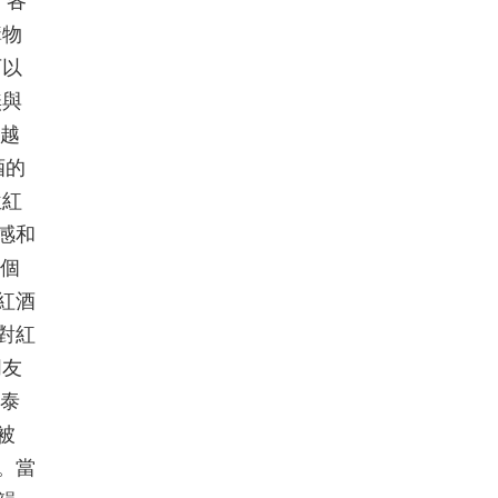
了各
購物
可以
無與
卓越
酒的
位紅
感和
一個
紅酒
對紅
朋友
國泰
被
。當