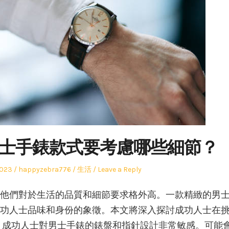
士手錶款式要考慮哪些細節？
Author
Posted
2023
happyzebra776
生活
Leave a Reply
in
他們對於生活的品質和細節要求格外高。一款精緻的男
功人士品味和身份的象徵。本文將深入探討成功人士在
 成功人士對男士手錶的錶盤和指針設計非常敏感。可能