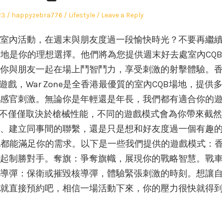
Author
Posted
23
happyzebra776
Lifestyle
Leave a Reply
in
室內活動，在週末與朋友度過一段愉快時光？不要再繼
射擊場地是你的理想選擇。他們將為您提供週末好去處室內CQ
你與朋友一起在場上鬥智鬥力，享受刺激的射擊體驗。
戲，War Zone是全香港最優質的室內CQB場地，提供
感官刺激。無論你是年輕還是年長，我們都有適合你的
趣不僅僅取決於槍械性能，不同的遊戲模式會為你帶來截
、建立同事間的聯繫，還是只是想和好友度過一個有趣
射擊場地都能滿足你的需求。以下是一些我們提供的遊戲模式：
起制勝對手。奪旗：爭奪旗幟，展現你的戰略智慧。戰
導彈：保衛或摧毀核導彈，體驗緊張刺激的時刻。想讓
就直接預約吧，相信一場活動下來，你的壓力很快就得