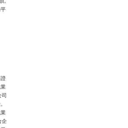
韻。
物平
簽證
職業
公司
驗。
職業
合企