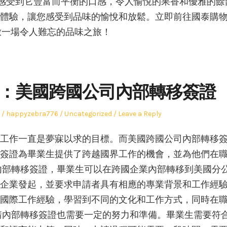
，您將感受到它豐富而平衡的口感，令人愉悅的果香和優雅的餘
體驗，讓您感受到品味的愉悅和放鬆。立即前往國泰購
開啟一場令人難忘的品味之旅！
：美國跨國公司內部轉移簽證
Author
Posted
happyzebra776
Uncategorized
Leave a Reply
in
工作一直是夢寐以求的目標。而美國跨國公司內部轉移
簽證為畢業生提供了跨越國界工作的機會，並為他們在
內部轉移簽證，畢業生可以在跨國企業內部轉移到美國分
企業發起，並要求申請者具有相應的專業背景和工作經
國際工作經驗，學習到不同的文化和工作方式，同時在
請內部轉移簽證也需要一定的努力和準備。畢業生需要符