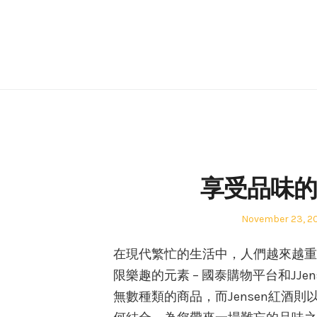
Skip
to
content
Blog
享受品味的完
Posted
November 23, 2
on
在現代繁忙的生活中，人們越來越重
限樂趣的元素 – 國泰購物平台和JJe
無數種類的商品，而Jensen紅酒