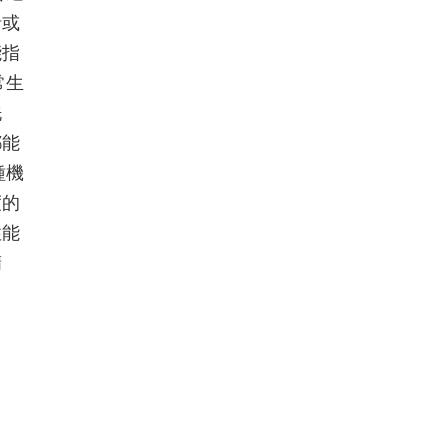
針或
能指
常生
洗
都能
種機
度的
性能
精