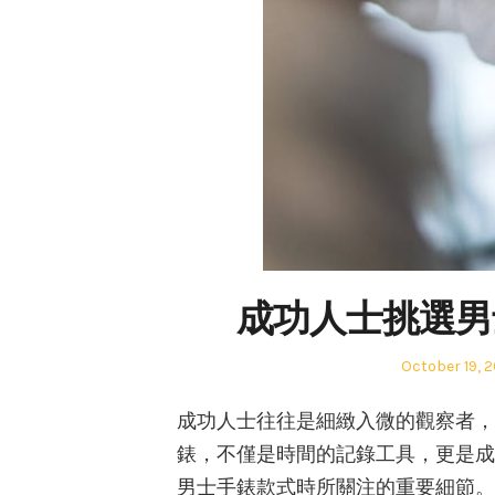
成功人士挑選男
Posted
October 19, 
on
成功人士往往是細緻入微的觀察者，
錶，不僅是時間的記錄工具，更是成
男士手錶款式時所關注的重要細節。