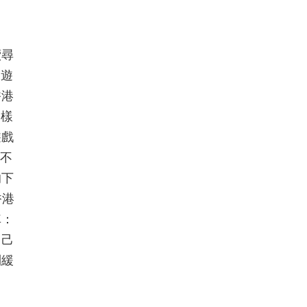
續尋
B遊
香港
多樣
遊戲
然不
的下
香港
車：
自己
到緩