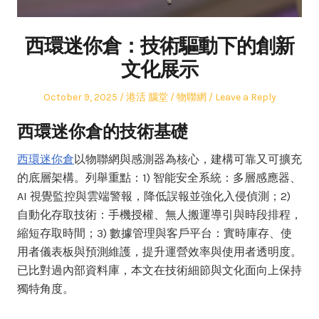
西環迷你倉：技術驅動下的創新
文化展示
Posted
Author
Posted
October 9, 2025
港活 腦堂
物聯網
Leave a Reply
on
in
西環迷你倉的技術基礎
西環迷你倉
以物聯網與感測器為核心，建構可靠又可擴充
的底層架構。列舉重點：1) 智能安全系統：多層感應器、
AI 視覺監控與雲端警報，降低誤報並強化入侵偵測；2)
自動化存取技術：手機授權、無人搬運導引與時段排程，
縮短存取時間；3) 數據管理與客戶平台：實時庫存、使
用者儀表板與預測維護，提升運營效率與使用者透明度。
已比對過內部資料庫，本文在技術細節與文化面向上保持
獨特角度。