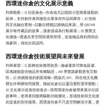
西環迷你倉的文化展示意義
列舉觀察：1) 社區角色—作為地方記憶與小型商業後勤的
延伸，支持創作者與微型企業保存作品與庫存；2) 技術
與文化融合實例—以數位標籤記錄物品來源、用 QR/AR
展示每件藏品的故事，讓倉儲成為行動展場；3) 務實文
化價值—透過共享空間與透明管理，促進物品再利用與在
地參與，強化社區認同。
西環迷你倉技術展望與未來發展
列舉展望：1) 新興技術應用前景—邊緣運算可降低延遲、
區塊鏈能提供物品所有權驗證，AR 導覽讓參觀更有互動
性；2) 持續推進的創新策略—開放式 API、與在地文化團
體合作舉辦快閃展覽、模組化倉位以靈活應對需求變動；
3) 文化展示促進技術進步—當西環迷你倉被用來展示社區
故事時，使用者回饋將驅動功能優化，形成技術與文化彼
此促進的良性循環。西環迷你倉不只是空間解決方案，更