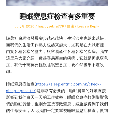
睡眠窒息症檢查有多重要
Posted
Author
Posted
July 8, 2020
happyzebra776
健康
Leave a Reply
on
in
隨著社會經濟發展腳步越來越快，生活節奏也越來越快，
而我們的生活工作壓力也越來越大，尤其是在大城市裡，
由於各種各樣的壓力，很容易產生各種各樣的疾病。我在
這里為大家介紹一種很容易產生的疾病，它就是睡眠窒息
症。我們千萬莫要輕視睡眠窒息症，要不然後果不堪設
想。
睡眠窒息症檢查(
https://sleep.entific.com.hk/check-
sleep-apnea-tc/
)是非常有必要的，睡眠質量的好壞直接
影響到我們白天一天的工作效率，睡眠窒息症輕則影響我
們的睡眠質量，重則會直接導致窒息，嚴重威脅到了我們
的生命安全，因此我們一定要重視睡眠窒息症檢查，做到