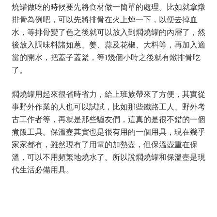
燒罐做吃的時候要先將食材做一簡單的處理。比如就拿燉
排骨為例吧，可以先將排骨在火上焯一下，以便去掉血
水，等排骨變了色之後就可以放入到燜燒罐的內層了，然
後放入調味料諸如蔥、姜、蒜及花椒、大料等，再加入適
當的開水，把蓋子蓋緊，等1幾個小時之後就有燉排骨吃
了。
燜燒罐用起來很省時省力，給上班族帶來了方便，其實從
事野外作業的人也可以試試，比如那些鐵路工人、野外考
古工作者等，再就是那些驢友們，這真的是很不錯的一個
煮飯工具。保溫壺其實也是很有用的一個用具，現在幾乎
家家都有，雖然現有了用電的加熱壺，但保溫壺重在保
溫，可以不用頻繁地燒水了。所以說燜燒罐和保溫壺是現
代生活必備用具。