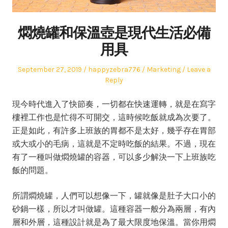
燜燒罐和保溫壺是現代生活必備
用具
Posted
Author
Posted
September 27, 2019
happyzebra776
Marketing
Leave a
on
in
Reply
現今時代進入了快節奏，一切都在快速運轉，就是在寫字
樓裡工作也是忙得不可開交，這時候吃飯就成為次要了。
正是如此，有許多上班族的胃都不是太好，幾乎存在胃部
或大或小的毛病，這就是不定時吃飯的結果。不過，現在
有了一種叫做燜燒罐的容器，可以多少解決一下上班族吃
飯的問題。
所謂燜燒罐，人們可以想像一下，罐就像是肚子大口小的
砂鍋一樣，所以才叫做罐。這種容器一般分為兩層，有內
層和外層，這種設計就是為了最大限度地保溫。當你用燜