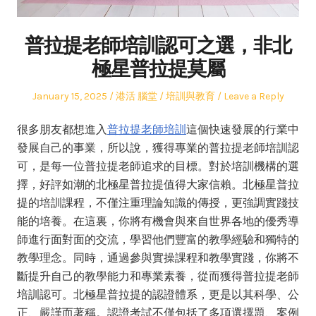
普拉提老師培訓認可之選，非北
極星普拉提莫屬
Posted
Author
Posted
January 15, 2025
港活 腦堂
培訓與教育
Leave a Reply
on
in
很多朋友都想進入
普拉提老師培訓
這個快速發展的行業中
發展自己的事業，所以說，獲得專業的普拉提老師培訓認
可，是每一位普拉提老師追求的目標。對於培訓機構的選
擇，好評如潮的北極星普拉提值得大家信賴。北極星普拉
提的培訓課程，不僅注重理論知識的傳授，更強調實踐技
能的培養。在這裏，你將有機會與來自世界各地的優秀導
師進行面對面的交流，學習他們豐富的教學經驗和獨特的
教學理念。同時，通過參與實操課程和教學實踐，你將不
斷提升自己的教學能力和專業素養，從而獲得普拉提老師
培訓認可。北極星普拉提的認證體系，更是以其科學、公
正、嚴謹而著稱。認證考試不僅包括了多項選擇題、案例