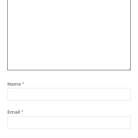
Name
*
Email
*