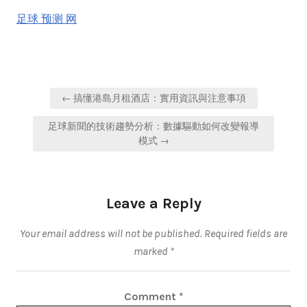
足球 预测 网
Post
← 搞懂港島月租酒店：實用資訊與注意事項
navigation
足球新聞的技術趨勢分析：數據驅動如何改變報導
模式 →
Leave a Reply
Your email address will not be published.
Required fields are
marked
*
Comment
*