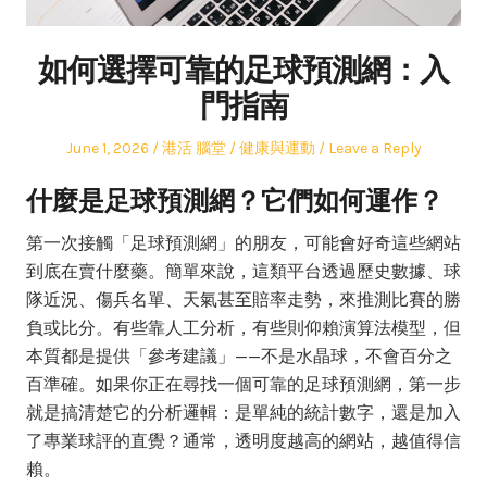
如何選擇可靠的足球預測網：入
門指南
Posted
Author
Posted
June 1, 2026
港活 腦堂
健康與運動
Leave a Reply
on
in
什麼是足球預測網？它們如何運作？
第一次接觸「足球預測網」的朋友，可能會好奇這些網站
到底在賣什麼藥。簡單來說，這類平台透過歷史數據、球
隊近況、傷兵名單、天氣甚至賠率走勢，來推測比賽的勝
負或比分。有些靠人工分析，有些則仰賴演算法模型，但
本質都是提供「參考建議」——不是水晶球，不會百分之
百準確。如果你正在尋找一個可靠的足球預測網，第一步
就是搞清楚它的分析邏輯：是單純的統計數字，還是加入
了專業球評的直覺？通常，透明度越高的網站，越值得信
賴。