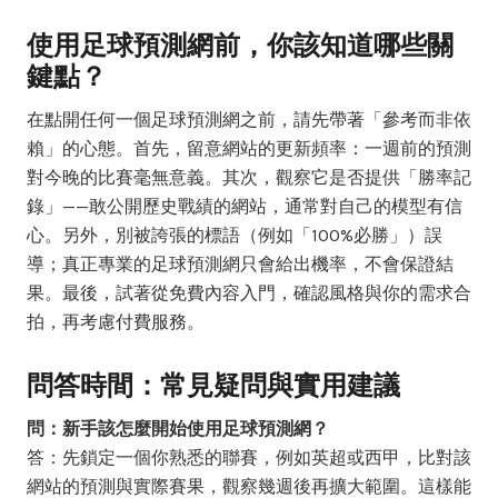
使用足球預測網前，你該知道哪些關
鍵點？
在點開任何一個足球預測網之前，請先帶著「參考而非依
賴」的心態。首先，留意網站的更新頻率：一週前的預測
對今晚的比賽毫無意義。其次，觀察它是否提供「勝率記
錄」——敢公開歷史戰績的網站，通常對自己的模型有信
心。另外，別被誇張的標語（例如「100%必勝」）誤
導；真正專業的足球預測網只會給出機率，不會保證結
果。最後，試著從免費內容入門，確認風格與你的需求合
拍，再考慮付費服務。
問答時間：常見疑問與實用建議
問：新手該怎麼開始使用足球預測網？
答：先鎖定一個你熟悉的聯賽，例如英超或西甲，比對該
網站的預測與實際賽果，觀察幾週後再擴大範圍。這樣能