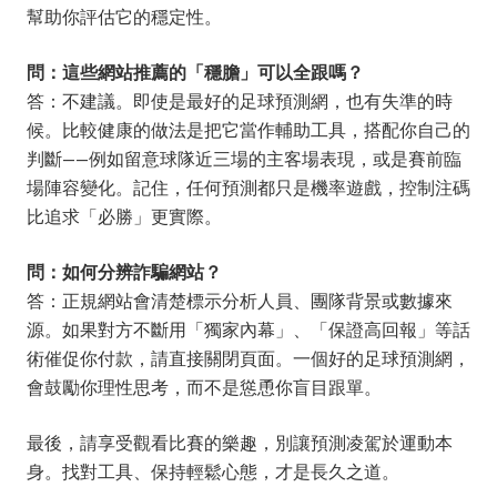
幫助你評估它的穩定性。
問：這些網站推薦的「穩膽」可以全跟嗎？
答：不建議。即使是最好的足球預測網，也有失準的時
候。比較健康的做法是把它當作輔助工具，搭配你自己的
判斷——例如留意球隊近三場的主客場表現，或是賽前臨
場陣容變化。記住，任何預測都只是機率遊戲，控制注碼
比追求「必勝」更實際。
問：如何分辨詐騙網站？
答：正規網站會清楚標示分析人員、團隊背景或數據來
源。如果對方不斷用「獨家內幕」、「保證高回報」等話
術催促你付款，請直接關閉頁面。一個好的足球預測網，
會鼓勵你理性思考，而不是慫恿你盲目跟單。
最後，請享受觀看比賽的樂趣，別讓預測凌駕於運動本
身。找對工具、保持輕鬆心態，才是長久之道。