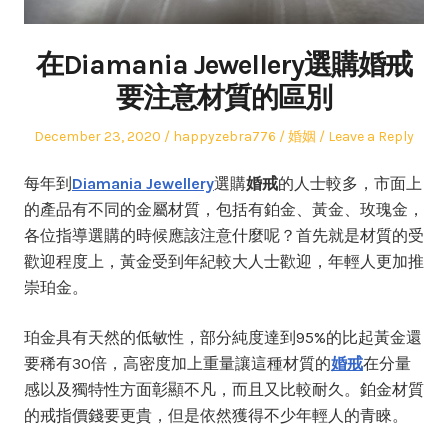
在Diamania Jewellery選購婚戒
要注意材質的區別
Posted
Author
Posted
December 23, 2020
happyzebra776
婚姻
Leave a Reply
on
in
每年到
Diamania Jewellery
選購
婚戒
的人士較多，市面上
的產品有不同的金屬材質，包括有鉑金、黃金、玫瑰金，
各位指導選購的時候應該注意什麼呢？首先就是材質的受
歡迎程度上，黃金受到年紀較大人士歡迎，年輕人更加推
崇珀金。
珀金具有天然的低敏性，部分純度達到95%的比起黃金還
要稀有30倍，高密度加上重量讓這種材質的
婚戒
在分量
感以及獨特性方面彰顯不凡，而且又比較耐久。鉑金材質
的戒指價錢要更貴，但是依然獲得不少年輕人的青睞。