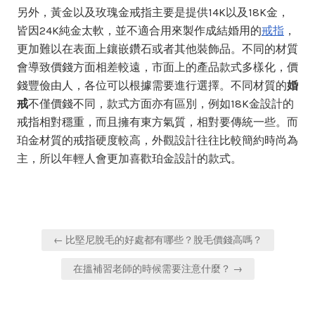
另外，黃金以及玫瑰金戒指主要是提供14K以及18K金，
皆因24K純金太軟，並不適合用來製作成結婚用的
戒指
，
更加難以在表面上鑲嵌鑽石或者其他裝飾品。不同的材質
會導致價錢方面相差較遠，市面上的產品款式多樣化，價
錢豐儉由人，各位可以根據需要進行選擇。不同材質的
婚
戒
不僅價錢不同，款式方面亦有區別，例如18K金設計的
戒指相對穩重，而且擁有東方氣質，相對要傳統一些。而
珀金材質的戒指硬度較高，外觀設計往往比較簡約時尚為
主，所以年輕人會更加喜歡珀金設計的款式。
Post
← 比堅尼脫毛的好處都有哪些？脫毛價錢高嗎？
navigation
在搵補習老師的時候需要注意什麼？ →