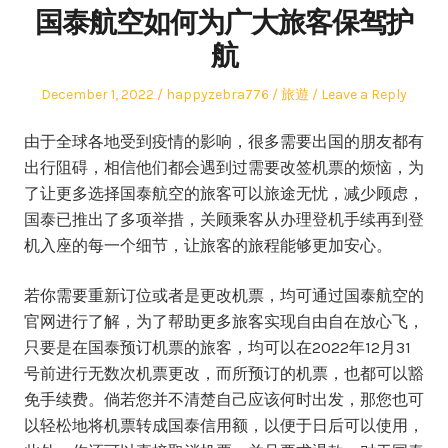
国泰航空如何为广大旅客保驾护
航
Posted
Author
Posted
December 1, 2022
happyzebra776
旅遊
Leave a Reply
on
in
由于全球各地受到疫情的影响，很多需要出国的朋友都有
出行阻碍，相信他们都会遇到过需要改签机票的烦恼，为
了让更多选择国泰航空的旅客可以旅途无忧，减少顾虑，
国泰已推出了多项举措，关顾乘客从办理登机手续再到登
机入座的每一个细节，让旅客的旅程能够更加安心。
若你需要重新订位或者是更改机票，均可通过国泰航空的
官网进行了解，为了帮助更多旅客实现自由自在放心飞，
只要是在国泰预订机票的旅客，均可以在2022年12月31
号前进行无数次机票更改，而所预订的机票，也都可以豁
免手续费。倘若您并不清楚自己应该何时出发，那您也可
以轻松地将机票转成国泰信用额，以便于日后可以使用，