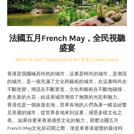
法國五月French May，全民視聽
盛宴
Posted
Author
Posted
March 19, 2021
happyzebra776
文化
Leave a Reply
on
in
香港是我國極具特色的城市，這裏是時尚的城市，是潮流
的城市，是一個充滿了文化和藝術的城市，在這裏時尚在
不斷改變，潮流在不斷更迭，文化和藝術在不斷地碰撞，
產生新的火花，給這座城市增添了無限的光彩和魅力。
香港也是一個旅遊名地，世界各地的人們為著一睹這紛繁
且美麗的城市，從世界各地來到這裏，感受多樣文化之
美。 如果你要來香港感受文化的魅力，那麼法國五月
French May文化節召開之際，便是來香港遊覽的最佳時