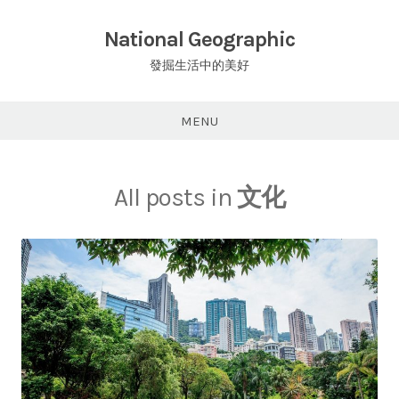
Skip
to
National Geographic
content
發掘生活中的美好
MENU
All posts in
文化