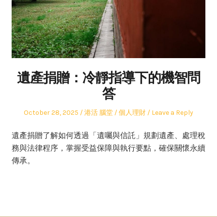
遺產捐贈：冷靜指導下的機智問
答
Posted
Author
Posted
October 28, 2025
港活 腦堂
個人理財
Leave a Reply
on
in
遺產捐贈了解如何透過「遺囑與信託」規劃遺產、處理稅
務與法律程序，掌握受益保障與執行要點，確保關懷永續
傳承。