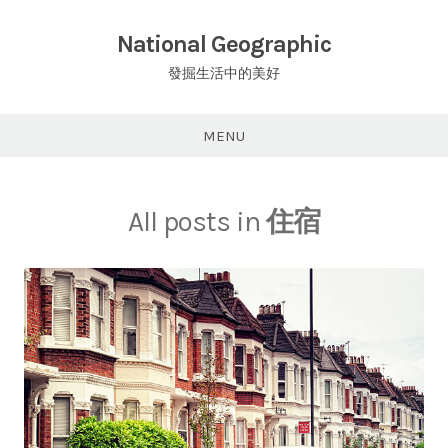
Skip
to
National Geographic
content
發掘生活中的美好
MENU
All posts in
住宿