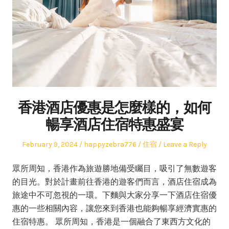
香港酒店優惠是怎麼樣的，如何
暢享酒店住宿特惠盛宴
Posted
Author
Posted
February 9, 2024
happyzebra776
住宿
Leave a Reply
on
in
眾所周知，香港作為旅遊勝地備受矚目，吸引了無數遊客
的目光。對於計畫前往香港的遊客們而言，酒店住宿成為
旅途中不可忽視的一環。下麵與大家分享一下酒店住宿優
惠的一些相關內容，讓您來到香港也能夠暢享經濟實惠的
住宿特惠。 眾所周知，香港是一個融合了東西方文化的