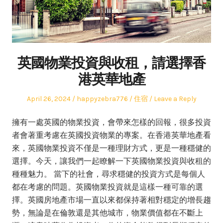
英國物業投資與收租，請選擇香
港英華地產
Posted
Author
Posted
April 26, 2024
happyzebra776
住宿
Leave a Reply
on
in
擁有一處英國的物業投資，會帶來怎樣的回報，很多投資
者會著重考慮在英國投資物業的專案。在香港英華地產看
來，英國物業投資不僅是一種理財方式，更是一種穩健的
選擇。今天，讓我們一起瞭解一下英國物業投資與收租的
種種魅力。 當下的社會，尋求穩健的投資方式是每個人
都在考慮的問題。英國物業投資就是這樣一種可靠的選
擇。英國房地產市場一直以來都保持著相對穩定的增長趨
勢，無論是在倫敦還是其他城市，物業價值都在不斷上